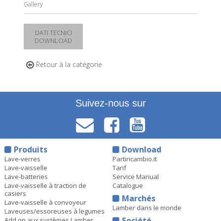
Gallery
DATI TECNICI
DOWNLOAD
Retour à la catégorie
Suivez-nous sur
Produits
Download
Lave-verres
Partiricambio.it
Lave-vaisselle
Tarif
Lave-batteries
Service Manual
Lave-vaisselle à traction de
Catalogue
casiers
Marchés
Lave-vaisselle à convoyeur
Lamber dans le monde
Laveuses/essoreuses à legumes
Société
Add on aux systèmes Lamber