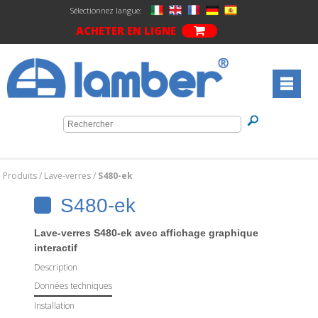
Sélectionnez langue:
ACHETER EN LIGNE
Produits
/
Lave-verres
/
S480-ek
S480-ek
Lave-verres S480-ek avec affichage graphique
interactif
Description
Données techniques
Installation