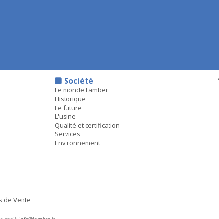
Société
Le monde Lamber
Historique
Le future
L'usine
Qualité et certification
Services
Environnement
s de Vente
 e-mail:
info@lamber.it