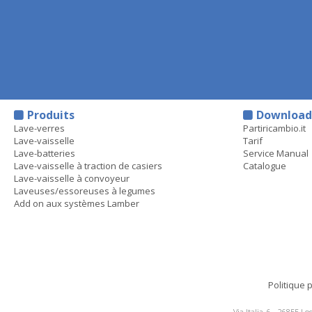
Produits
Downloa
Lave-verres
Partiricambio.it
Lave-vaisselle
Tarif
Lave-batteries
Service Manual
Lave-vaisselle à traction de casiers
Catalogue
Lave-vaisselle à convoyeur
Laveuses/essoreuses à legumes
Add on aux systèmes Lamber
Politique 
Via Italia, 6 - 26855 L