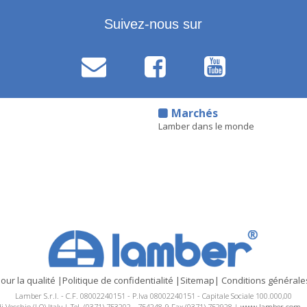
Suivez-nous sur
d
Marchés
Lamber dans le monde
pour la qualité
|
Politique de confidentialité
|
Sitemap
|
Conditions générale
Lamber S.r.l. - C.F. 08002240151 - P.Iva 08002240151 - Capitale Sociale 100.000,00
odi Vecchio (LO) Italy | Tel. (0371) 753202 - 754248-9 Fax (0371) 752928 |
www.lamber.com
-