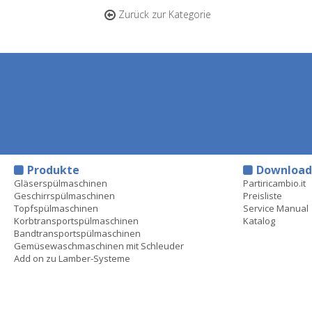
Zurück zur Kategorie
Produkte
Downloa
Gläserspülmaschinen
Partiricambio.it
Geschirrspülmaschinen
Preisliste
Topfspülmaschinen
Service Manual
Korbtransportspülmaschinen
Katalog
Bandtransportspülmaschinen
Gemüsewaschmaschinen mit Schleuder
Add on zu Lamber-Systeme