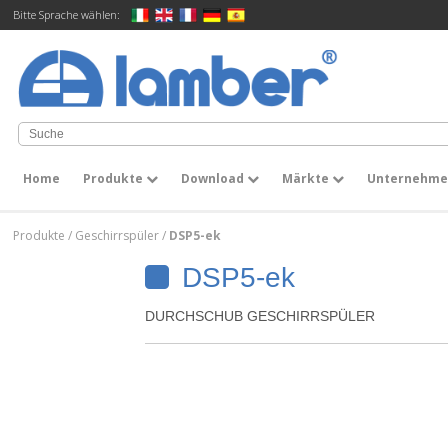
Bitte Sprache wählen:
Home
Produkte
Download
Märkte
Unternehm
Produkte
/
Geschirrspüler
/
DSP5-ek
DSP5-ek
DURCHSCHUB GESCHIRRSPÜLER