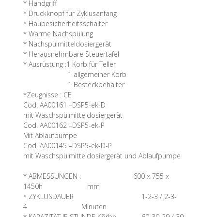
* Handgriff
* Druckknopf für Zyklusanfang
* Haubesicherheitsschalter
* Warme Nachspülung
* Nachspülmitteldosiergerät
* Herausnehmbare Steuertafel
* Ausrüstung :1 Korb für Teller
1 allgemeiner Korb
1 Besteckbehälter
*Zeugnisse : CE
Cod. AA00161 –DSP5-ek-D
mit Waschspülmitteldosiergerät
Cod. AA00162 –DSP5-ek-P
Mit Ablaufpumpe
Cod. AA00145 –DSP5-ek-D-P
mit Waschspülmitteldosiergerät und Ablaufpumpe
* ABMESSUNGEN : 600 x 755 x
1450h mm
* ZYKLUSDAUER 1-2-3 / 2-3-
4 Minuten
* KAPAZITÄT JE STUNDE Kõrbe 60-30-29 / 30-