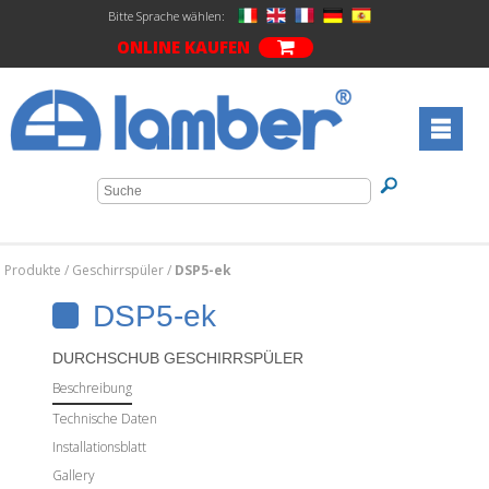
Bitte Sprache wählen:
ONLINE KAUFEN
Produkte
/
Geschirrspüler
/
DSP5-ek
DSP5-ek
DURCHSCHUB GESCHIRRSPÜLER
Beschreibung
Technische Daten
Installationsblatt
Gallery