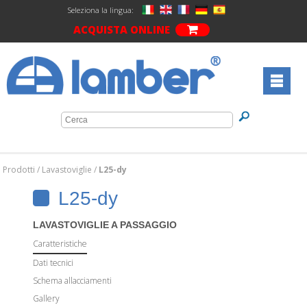
Seleziona la lingua:
ACQUISTA ONLINE
Prodotti
/
Lavastoviglie
/
L25-dy
L25-dy
LAVASTOVIGLIE A PASSAGGIO
Caratteristiche
Dati tecnici
Schema allacciamenti
Gallery