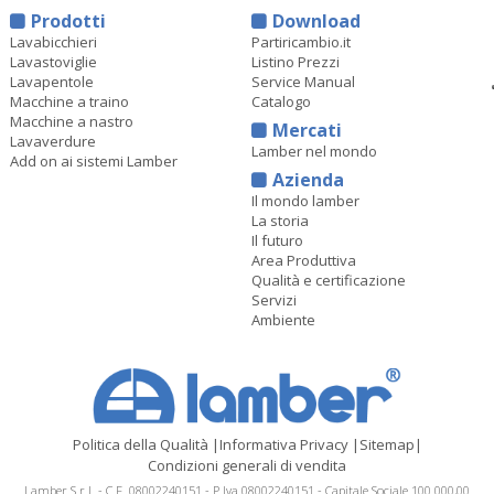
Prodotti
Download
Lavabicchieri
Partiricambio.it
Lavastoviglie
Listino Prezzi
Lavapentole
Service Manual
Macchine a traino
Catalogo
Macchine a nastro
Mercati
Lavaverdure
Lamber nel mondo
Add on ai sistemi Lamber
Azienda
Il mondo lamber
La storia
Il futuro
Area Produttiva
Qualità e certificazione
Servizi
Ambiente
Politica della Qualità
|
Informativa Privacy
|
Sitemap
|
Condizioni generali di vendita
Lamber S.r.l. - C.F. 08002240151 - P.Iva 08002240151 - Capitale Sociale 100.000,00