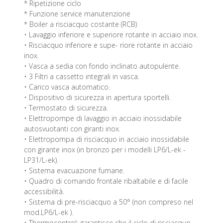
* Ripetizione ciclo
* Funzione service manutenzione
* Boiler a risciacquo costante (RCB)
• Lavaggio inferiore e superiore rotante in acciaio inox.
• Risciacquo inferiore e supe- riore rotante in acciaio
inox.
• Vasca a sedia con fondo inclinato autopulente.
• 3 Filtri a cassetto integrali in vasca.
• Carico vasca automatico.
• Dispositivo di sicurezza in apertura sportelli.
• Termostato di sicurezza.
• Elettropompe di lavaggio in acciaio inossidabile
autosvuotanti con giranti inox.
• Elettropompa di risciacquo in acciaio inossidabile
con girante inox (in bronzo per i modelli LP6/L-ek -
LP31/L-ek).
• Sistema evacuazione fumane.
• Quadro di comando frontale ribaltabile e di facile
accessibilità.
• Sistema di pre-risciacquo a 50° (non compreso nel
mod.LP6/L-ek ).
• Thermocontrol: garantisce che il ciclo di risciacquo