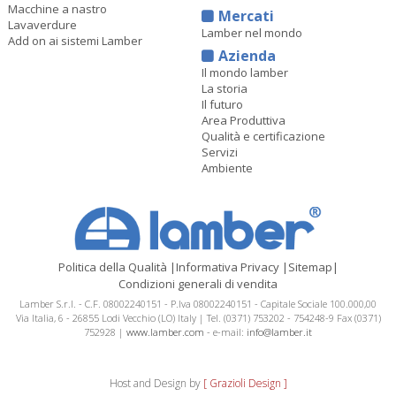
Macchine a nastro
Mercati
Lavaverdure
Lamber nel mondo
Add on ai sistemi Lamber
Azienda
Il mondo lamber
La storia
Il futuro
Area Produttiva
Qualità e certificazione
Servizi
Ambiente
Politica della Qualità
|
Informativa Privacy
|
Sitemap
|
Condizioni generali di vendita
Lamber S.r.l. - C.F. 08002240151 - P.Iva 08002240151 - Capitale Sociale 100.000,00
Via Italia, 6 - 26855 Lodi Vecchio (LO) Italy | Tel. (0371) 753202 - 754248-9 Fax (0371)
752928 |
www.lamber.com
- e-mail:
info@lamber.it
Host and Design by
[ Grazioli Design ]