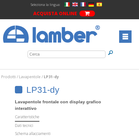
Seleziona la lingua:
ACQUISTA ONLINE
Prodotti
/
Lavapentole
/
LP31-dy
LP31-dy
Lavapentole frontale con display grafico
interattivo
Caratteristiche
Dati tecnici
Schema allacciamenti