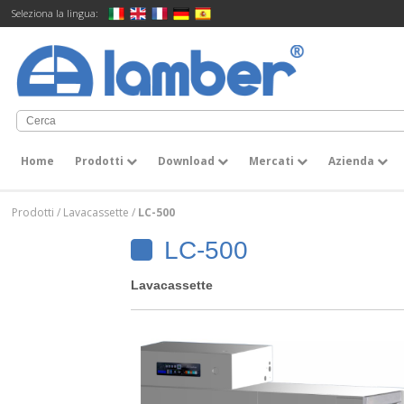
Seleziona la lingua:
Home
Prodotti
Download
Mercati
Azienda
Prodotti
/
Lavacassette
/
LC-500
LC-500
Lavacassette