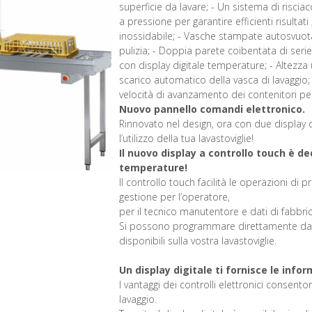
superficie da lavare; - Un sistema di risci
a pressione per garantire efficienti risultat
inossidabile; - Vasche stampate autosvuot
pulizia; - Doppia parete coibentata di seri
con display digitale temperature; - Altezza 
scarico automatico della vasca di lavaggio
velocità di avanzamento dei contenitori per
Nuovo pannello comandi elettronico.
Rinnovato nel design, ora con due display d
l’utilizzo della tua lavastoviglie!
Il nuovo display a controllo touch è de
temperature!
Il controllo touch facilità le operazioni di 
gestione per l’operatore,
per il tecnico manutentore e dati di fabbric
Si possono programmare direttamente dal di
disponibili sulla vostra lavastoviglie.
Un display digitale ti fornisce le info
I vantaggi dei controlli elettronici consent
lavaggio.