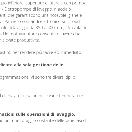
acquo inferiore, superiore e laterale con pompa
i ; - Elettropompe di lavaggio in acciaio
anti che garantiscono una notevole igiene e
e; - Pannello comandi elettronico soft-touch
utile di lavaggio da 350 a 500 mm; - Valvola di
; - Un motovariatore consente di avere due
 elevate produttività.
istinti per rendere più facile ed immediato
dicato alla sola gestione delle
programmazione. Vi sono tre diversi tipi di
a.
splay tutti i valori delle varie temperature
rmazioni sulle operazioni di lavaggio.
ono un monitoraggio costante delle varie fasi di