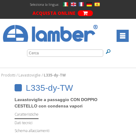
Seleziona la lingua:
ACQUISTA ONLINE
Prodotti
/
Lavastoviglie
/
L335-dy-TW
L335-dy-TW
Lavastoviglie a passaggio CON DOPPIO
CESTELLO con condensa vapori
Caratteristiche
Dati tecnici
Schema allacciamenti