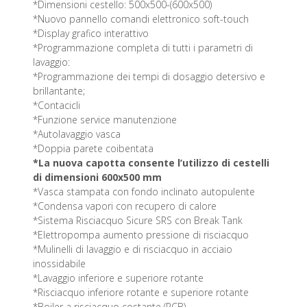
*Dimensioni cestello: 500x500-(600x500)
*Nuovo pannello comandi elettronico soft-touch
*Display grafico interattivo
*Programmazione completa di tutti i parametri di
lavaggio:
*Programmazione dei tempi di dosaggio detersivo e
brillantante;
*Contacicli
*Funzione service manutenzione
*Autolavaggio vasca
*Doppia parete coibentata
*La nuova capotta consente l’utilizzo di cestelli
di dimensioni 600x500 mm
*Vasca stampata con fondo inclinato autopulente
*Condensa vapori con recupero di calore
*Sistema Risciacquo Sicure SRS con Break Tank
*Elettropompa aumento pressione di risciacquo
*Mulinelli di lavaggio e di risciacquo in acciaio
inossidabile
*Lavaggio inferiore e superiore rotante
*Risciacquo inferiore rotante e superiore rotante
*Boiler a risciacquo costante (RCB)