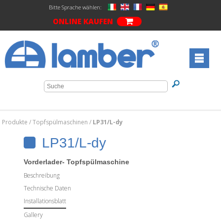
Bitte Sprache wählen:
ONLINE KAUFEN
Produkte
/
Topfspülmaschinen
/
LP31/L-dy
LP31/L-dy
Vorderlader- Topfspülmaschine
Beschreibung
Technische Daten
Installationsblatt
Gallery