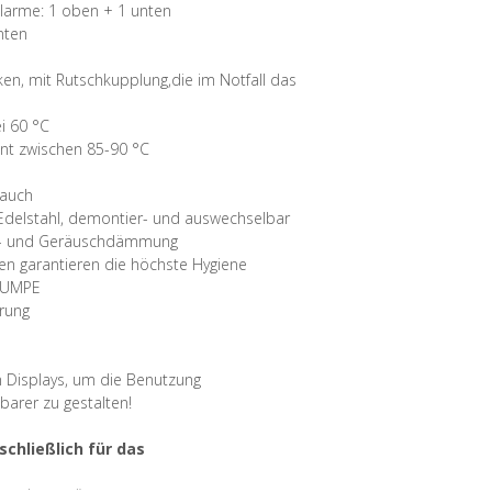
ülarme: 1 oben + 1 unten
nten
en, mit Rutschkupplung,die im Notfall das
i 60 °C
nt zwischen 85-90 °C
rauch
Edelstahl, demontier- und auswechselbar
o- und Geräuschdämmung
 garantieren die höchste Hygiene
LPUMPE
erung
n Displays, um die Benutzung
barer zu gestalten!
chließlich für das