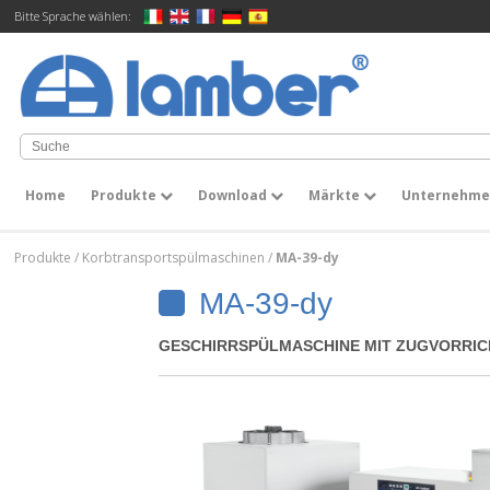
Bitte Sprache wählen:
Home
Produkte
Download
Märkte
Unternehm
Produkte
/
Korbtransportspülmaschinen
/
MA-39-dy
MA-39-dy
GESCHIRRSPÜLMASCHINE MIT ZUGVORRI