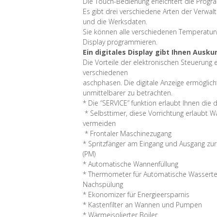
Die Touch-Bedienung erleichtert die Prog
Es gibt drei verschiedene Arten der Verwal
und die Werksdaten.
Sie können alle verschiedenen Temperaturw
Display programmieren.
Ein digitales Display gibt Ihnen Aus
Die Vorteile der elektronischen Steuerung
verschiedenen
aschphasen. Die digitale Anzeige ermöglic
unmittelbarer zu betrachten.
* Die “SERVICE” funktion erlaubt Ihnen die
* Selbsttimer, diese Vorrichtung erlaubt
vermeiden
* Frontaler Maschinezugang
* Spritzfänger am Eingang und Ausgang zu
(PM)
* Automatische Wannenfüllung
* Thermometer für Automatische Wasserte
Nachspülung
* Ekonomizer für Energieersparnis
* Kastenfilter an Wannen und Pumpen
* Wärmeisolierter Boiler