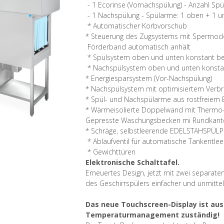
- 1 Ecorinse (Vornachspülung) - Anzahl Sp
- 1 Nachspülung - Spülarme: 1 oben + 1 u
* Automatischer Korbvorschub
* Steuerung des Zugsystems mit Sperrnock
Förderband automatisch anhält
* Spülsystem oben und unten konstant be
* Nachspülsystem oben und unten konsta
* Energiesparsystem (Vor-Nachspülung)
* Nachspülsystem mit optimisiertem Verb
* Spül- und Nachspülarme aus rostfreiem 
* Wärmeisolierte Doppelwand mit Therm
Gepresste Waschungsbecken mi Rundkanten
* Schräge, selbstleerende EDELSTAHSPÜ
* Ablaufventil für automatische Tankentle
* Gewichttüren
Elektronische Schalttafel.
Erneuertes Design, jetzt mit zwei separate
des Geschirrspülers einfacher und unmittel
Das neue Touchscreen-Display ist auss
Temperaturmanagement zuständig!