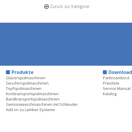
Zurück zur Kategorie
Produkte
Downloa
Gläserspülmaschinen
Partiricambio.it
Geschirrspülmaschinen
Preisliste
Topfspülmaschinen
Service Manual
Korbtransportspülmaschinen
Katalog
Bandtransportspülmaschinen
Gemüsewaschmaschinen mit Schleuder
Add on zu Lamber-Systeme