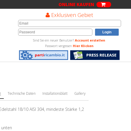
ONLINE KAUFEN
Exklusiven Gebiet
Sind Sie ein neuer Benutzer?
Account erstellen
Passwort vergessen
Hier Klicken
g
Technische Daten
Installationsblatt
Gallery
elstahl 18/10 AISI 304, mindeste Stärke 1,2
3 unten