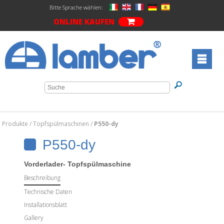
Bitte Sprache wählen:
ONLINE KAUFEN
Produkte
/
Topfspülmaschinen
/
P550-dy
P550-dy
Vorderlader- Topfspülmaschine
Beschreibung
Technische Daten
Installationsblatt
Gallery