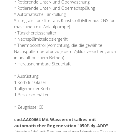
* Rotierende Unter- und Oberwaschung
* Rotierende Unter- und Obernachspülung
* Automatische Tankfüllung
* Integrale Tankfilter aus Kunststoff (Filter aus CNS für
maschinen mit Ablaufpumpe)
* Türsichereitsschalter
* Nachspülmitteldosiergerät
* Thermocontrol (Vorrichtung, die die gewählte
Nachspültemperatur zu jedem Zyklus versichert, auch
in unaufhörlichem Betrieb)
* Herausnehmbare Steuertafel
* Ausrüstung:
1 Korb für Gläser
1 allgemeiner Korb
1 Besteckbehälter
* Zeugnisse: CE
cod.AA00664 Mit Wasserentkalkes mit
automatischer Regeneration "050F-dy-ADD"
-Version "dy" mit Bedienung durch Membran-Tastatur