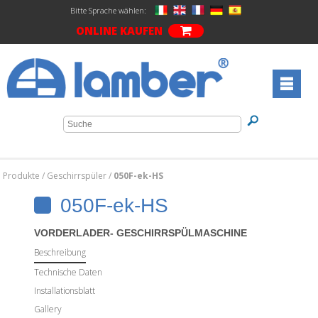
Bitte Sprache wählen:
ONLINE KAUFEN
Produkte
/
Geschirrspüler
/
050F-ek-HS
050F-ek-HS
VORDERLADER- GESCHIRRSPÜLMASCHINE
Beschreibung
Technische Daten
Installationsblatt
Gallery