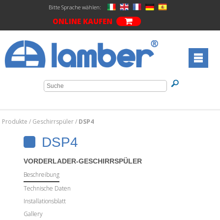
Bitte Sprache wählen:
ONLINE KAUFEN
Produkte
/
Geschirrspüler
/
DSP4
DSP4
VORDERLADER-GESCHIRRSPÜLER
Beschreibung
Technische Daten
Installationsblatt
Gallery