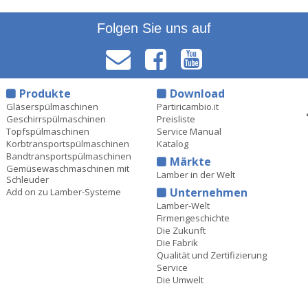
Folgen Sie uns auf
Produkte
Download
Gläserspülmaschinen
Partiricambio.it
Geschirrspülmaschinen
Preisliste
Topfspülmaschinen
Service Manual
Korbtransportspülmaschinen
Katalog
Bandtransportspülmaschinen
Märkte
Gemüsewaschmaschinen mit
Lamber in der Welt
Schleuder
Unternehmen
Add on zu Lamber-Systeme
Lamber-Welt
Firmengeschichte
Die Zukunft
Die Fabrik
Qualität und Zertifizierung
Service
Die Umwelt