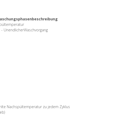
n Waschungsphasenbeschreibung
Spültemperatur
 - UnendlicherWaschvorgang
l
ählte Nachspültemperatur zu jedem Zyklus
eb)