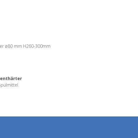
 Gläser ø80 mm H260-300mm
enthärter
Spülmittel