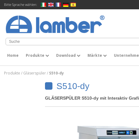
Bitte Sprache wählen:
Home
Produkte
Download
Märkte
Unternehm
Produkte
/
Gläserspüler
/
S510-dy
S510-dy
GLÄSERSPÜLER S510-dy mit Interaktiv Grafi