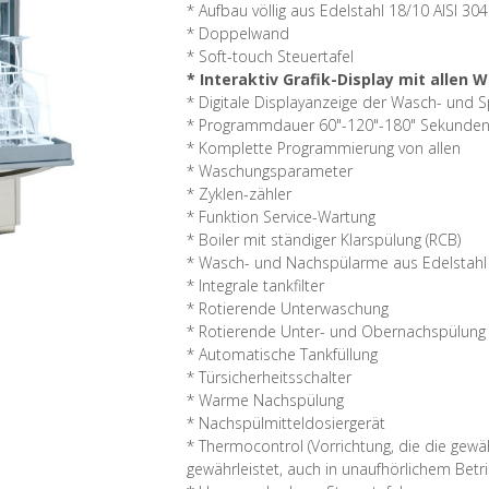
* Aufbau völlig aus Edelstahl 18/10 AISI 304
* Doppelwand
* Soft-touch Steuertafel
* Interaktiv Grafik-Display mit alle
* Digitale Displayanzeige der Wasch- und 
* Programmdauer 60"-120"-180" Sekunden
* Komplette Programmierung von allen
* Waschungsparameter
* Zyklen-zähler
* Funktion Service-Wartung
* Boiler mit ständiger Klarspülung (RCB)
* Wasch- und Nachspülarme aus Edelstah
* Integrale tankfilter
* Rotierende Unterwaschung
* Rotierende Unter- und Obernachspülung
* Automatische Tankfüllung
* Türsicherheitsschalter
* Warme Nachspülung
* Nachspülmitteldosiergerät
* Thermocontrol (Vorrichtung, die die gew
gewährleistet, auch in unaufhörlichem Betri