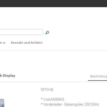
en
Kontakt und Anfahrt
k-Display
Beschreibun
S510-dy
* Cod.AA00402
* Vorderlader- Gläserspüler 230 50Hz