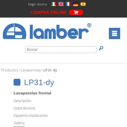
Elegir idioma:
COMPRA ONLINE
Productos
/
Lavaperolas
/
LP31-dy
LP31-dy
Lavaperolas frontal
Descripción
Datos técnicos
Esquema Instalaciones
Gallery