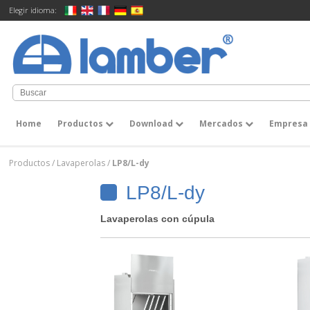
Elegir idioma:
Home
Productos
Download
Mercados
Empres
Productos
/
Lavaperolas
/
LP8/L-dy
LP8/L-dy
Lavaperolas con cúpula