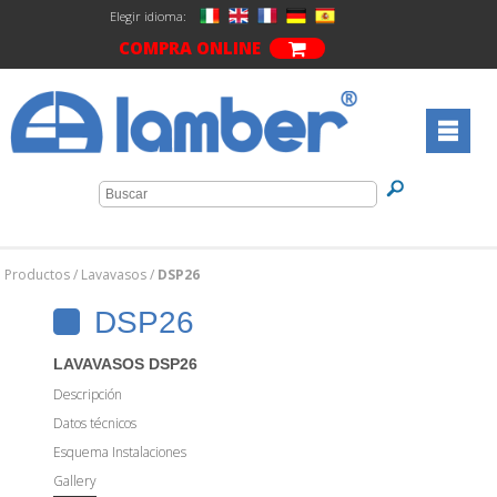
Elegir idioma:
COMPRA ONLINE
Productos
/
Lavavasos
/
DSP26
DSP26
LAVAVASOS DSP26
Descripción
Datos técnicos
Esquema Instalaciones
Gallery