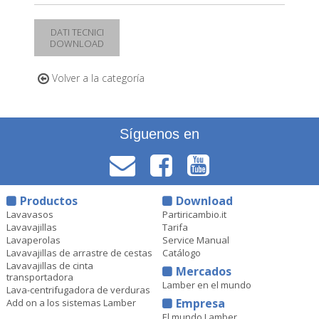
DATI TECNICI
DOWNLOAD
Volver a la categoría
Síguenos en
Productos
Download
Lavavasos
Partiricambio.it
Lavavajillas
Tarifa
Lavaperolas
Service Manual
Lavavajillas de arrastre de cestas
Catálogo
Lavavajillas de cinta
Mercados
transportadora
Lamber en el mundo
Lava-centrifugadora de verduras
Empresa
Add on a los sistemas Lamber
El mundo Lamber