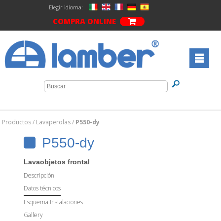
Elegir idioma:
COMPRA ONLINE
Productos
/
Lavaperolas
/
P550-dy
P550-dy
Lavaobjetos frontal
Descripción
Datos técnicos
Esquema Instalaciones
Gallery