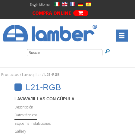
Elegir idioma:
COMPRA ONLINE
Productos
/
Lavavajillas
/
L21-RGB
L21-RGB
LAVAVAJILLAS CON CÚPULA
Descripción
Datos técnicos
Esquema Instalaciones
Gallery