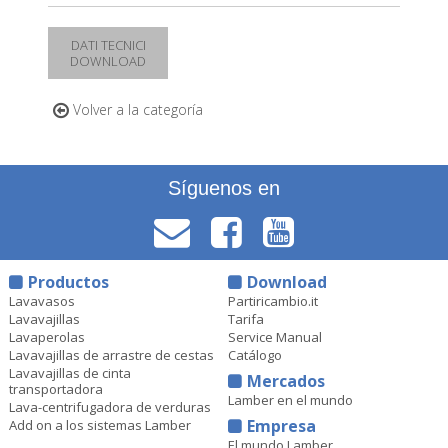
DATI TECNICI
DOWNLOAD
Volver a la categoría
Síguenos en
Productos
Download
Lavavasos
Partiricambio.it
Lavavajillas
Tarifa
Lavaperolas
Service Manual
Lavavajillas de arrastre de cestas
Catálogo
Lavavajillas de cinta
Mercados
transportadora
Lamber en el mundo
Lava-centrifugadora de verduras
Empresa
Add on a los sistemas Lamber
El mundo Lamber