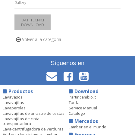
Gallery
DATI TECNICI
DOWNLOAD
Volver a la categoría
Síguenos en
Productos
Download
Lavavasos
Partiricambio.it
Lavavajillas
Tarifa
Lavaperolas
Service Manual
Lavavajillas de arrastre de cestas
Catálogo
Lavavajillas de cinta
Mercados
transportadora
Lamber en el mundo
Lava-centrifugadora de verduras
Empresa
Add on a los sistemas Lamber