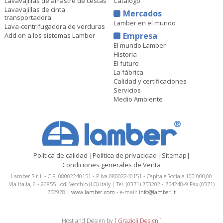
Lavavajillas de arrastre de cestas
Catálogo
Lavavajillas de cinta
Mercados
transportadora
Lamber en el mundo
Lava-centrifugadora de verduras
Empresa
Add on a los sistemas Lamber
El mundo Lamber
Historia
El futuro
La fábrica
Calidad y certificaciones
Servicios
Medio Ambiente
Política de calidad
|
Política de privacidad
|
Sitemap
|
Condiciones generales de Venta
Lamber S.r.l. - C.F. 08002240151 - P.Iva 08002240151 - Capitale Sociale 100.000,00
Via Italia, 6 - 26855 Lodi Vecchio (LO) Italy | Tel. (0371) 753202 - 754248-9 Fax (0371)
752928 |
www.lamber.com
- e-mail:
info@lamber.it
Host and Design by
[ Grazioli Design ]