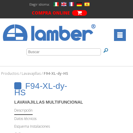
Elegir idioma:
COMPRA ONLINE
Productos
/
Lavavajillas
/
F94-XL-dy-HS
F94-XL-dy-
HS
LAVAVAJILLAS MULTIFUNCIONAL
Descripción
Datos técnicos
Esquema Instalaciones